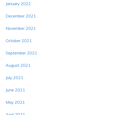
January 2022
December 2021
November 2021
October 2021
September 2021
August 2021
July 2021
June 2021
May 2021
April 2021