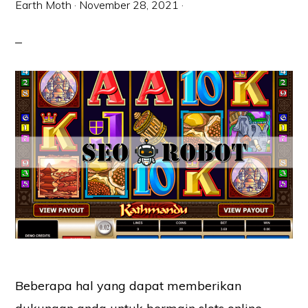
Earth Moth
·
November 28, 2021
·
Beberapa hal yang dapat memberikan