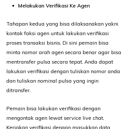
Melakukan Verifikasi Ke Agen
Tahapan kedua yang bisa dilaksanakan yakni
kontak faksi agen untuk lakukan verifikasi
proses transaksi bisnis. Di sini pemain bisa
minta nomor arah agen secara benar agar bisa
mentransfer pulsa secara tepat. Anda dapat
lakukan verifikasi dengan tuliskan nomor anda
dan tuliskan nominal pulsa yang ingin
ditransfer.
Pemain bisa lakukan verifikasi dengan
mengontak agen lewat service live chat.
Kerjakan verifikasi dengan masukkan data