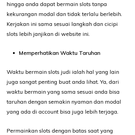
hingga anda dapat bermain slots tanpa
kekurangan modal dan tidak terlalu berlebih.
Kerjakan ini sama sesuai langkah dan cicipi
slots lebih janjikan di website ini.
Memperhatikan Waktu Taruhan
Waktu bermain slots judi ialah hal yang lain
juga sangat penting buat anda lihat. Ya, dari
waktu bermain yang sama sesuai anda bisa
taruhan dengan semakin nyaman dan modal
yang ada di account bisa juga lebih terjaga.
Permainkan slots dengan batas saat yang