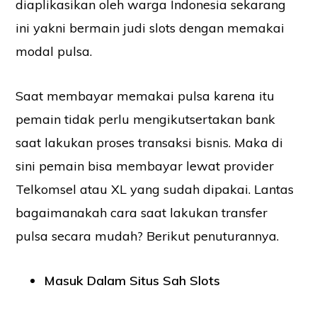
diaplikasikan oleh warga Indonesia sekarang
ini yakni bermain judi slots dengan memakai
modal pulsa.
Saat membayar memakai pulsa karena itu
pemain tidak perlu mengikutsertakan bank
saat lakukan proses transaksi bisnis. Maka di
sini pemain bisa membayar lewat provider
Telkomsel atau XL yang sudah dipakai. Lantas
bagaimanakah cara saat lakukan transfer
pulsa secara mudah? Berikut penuturannya.
Masuk Dalam Situs Sah Slots