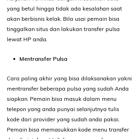
yang betul hingga tidak ada kesalahan saat
akan berbisnis kelak. Bila usai pemain bisa
tinggalkan situs dan lakukan transfer pulsa
lewat HP anda.
Mentransfer Pulsa
Cara paling akhir yang bisa dilaksanakan yakni
mentransfer beberapa pulsa yang sudah Anda
siapkan. Pemain bisa masuk dalam menu
telepon yang anda punyai selanjutnya tulis
kode dari provider yang sudah anda pakai.
Pemain bisa memasukkan kode menu transfer