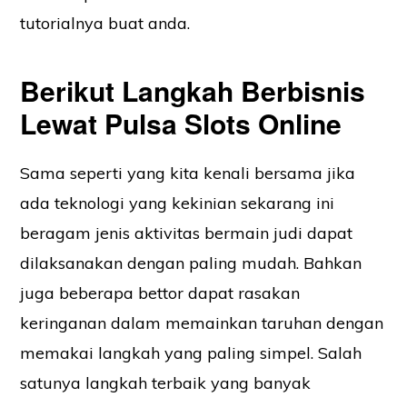
tutorialnya buat anda.
Berikut Langkah Berbisnis
Lewat Pulsa Slots Online
Sama seperti yang kita kenali bersama jika
ada teknologi yang kekinian sekarang ini
beragam jenis aktivitas bermain judi dapat
dilaksanakan dengan paling mudah. Bahkan
juga beberapa bettor dapat rasakan
keringanan dalam memainkan taruhan dengan
memakai langkah yang paling simpel.
Salah
satunya langkah terbaik yang banyak