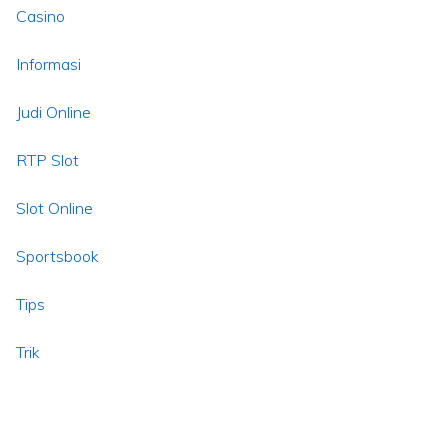
Casino
Informasi
Judi Online
RTP Slot
Slot Online
Sportsbook
Tips
Trik