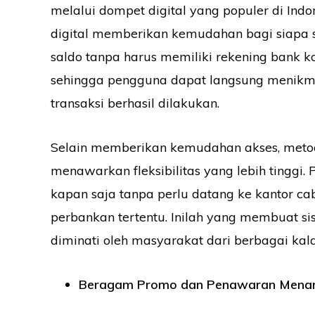
melalui dompet digital yang populer di Ind
digital memberikan kemudahan bagi siapa s
saldo tanpa harus memiliki rekening bank ko
sehingga pengguna dapat langsung menikmati
transaksi berhasil dilakukan.
Selain memberikan kemudahan akses, metod
menawarkan fleksibilitas yang lebih tinggi
kapan saja tanpa perlu datang ke kantor 
perbankan tertentu. Inilah yang membuat 
diminati oleh masyarakat dari berbagai ka
Beragam Promo dan Penawaran Menar