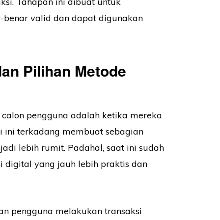
si. Tahapan ini dibuat untuk
benar valid dan dapat digunakan
an Pilihan Metode
h calon pengguna adalah ketika mereka
isi ini terkadang membuat sebagian
i lebih rumit. Padahal, saat ini sudah
 digital yang jauh lebih praktis dan
n pengguna melakukan transaksi