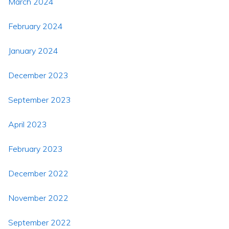
March 2024
February 2024
January 2024
December 2023
September 2023
April 2023
February 2023
December 2022
November 2022
September 2022