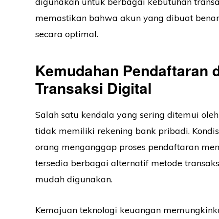
digunakan untuk berbagai kebutuhan transak
memastikan bahwa akun yang dibuat benar-
secara optimal.
Kemudahan Pendaftaran d
Transaksi Digital
Salah satu kendala yang sering ditemui ole
tidak memiliki rekening bank pribadi. Kond
orang menganggap proses pendaftaran menjad
tersedia berbagai alternatif metode transaksi
mudah digunakan.
Kemajuan teknologi keuangan memungkinka