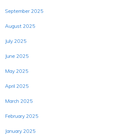
September 2025
August 2025
July 2025
June 2025
May 2025
April 2025
March 2025
February 2025
January 2025