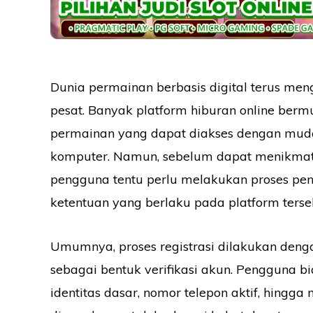
Dunia permainan berbasis digital terus m
pesat. Banyak platform hiburan online berm
permainan yang dapat diakses dengan muda
komputer. Namun, sebelum dapat menikmati 
pengguna tentu perlu melakukan proses pen
ketentuan yang berlaku pada platform terse
Umumnya, proses registrasi dilakukan deng
sebagai bentuk verifikasi akun. Pengguna 
identitas dasar, nomor telepon aktif, hing