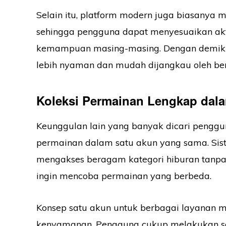
Selain itu, platform modern juga biasanya m
sehingga pengguna dapat menyesuaikan akt
kemampuan masing-masing. Dengan demiki
lebih nyaman dan mudah dijangkau oleh be
Koleksi Permainan Lengkap dal
Keunggulan lain yang banyak dicari penggun
permainan dalam satu akun yang sama. Sis
mengakses beragam kategori hiburan tanpa
ingin mencoba permainan yang berbeda.
Konsep satu akun untuk berbagai layanan me
kenyamanan. Pengguna cukup melakukan sat