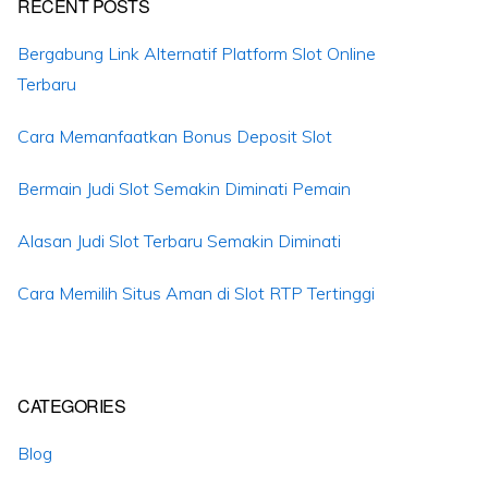
RECENT POSTS
Bergabung Link Alternatif Platform Slot Online
Terbaru
Cara Memanfaatkan Bonus Deposit Slot
Bermain Judi Slot Semakin Diminati Pemain
Alasan Judi Slot Terbaru Semakin Diminati
Cara Memilih Situs Aman di Slot RTP Tertinggi
CATEGORIES
Blog