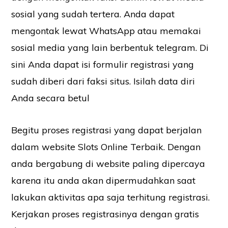
sosial yang sudah tertera. Anda dapat
mengontak lewat WhatsApp atau memakai
sosial media yang lain berbentuk telegram. Di
sini Anda dapat isi formulir registrasi yang
sudah diberi dari faksi situs. Isilah data diri
Anda secara betul
Begitu proses registrasi yang dapat berjalan
dalam website Slots Online Terbaik. Dengan
anda bergabung di website paling dipercaya
karena itu anda akan dipermudahkan saat
lakukan aktivitas apa saja terhitung registrasi.
Kerjakan proses registrasinya dengan gratis