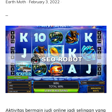
Earth Moth
·
February 3, 2022
·
Aktivitas bermain judi online jadi selingan yang