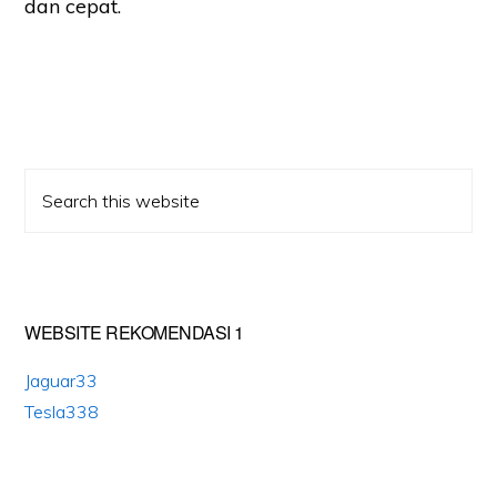
dan cepat.
Primary
Search
Sidebar
this
website
WEBSITE REKOMENDASI 1
Jaguar33
Tesla338