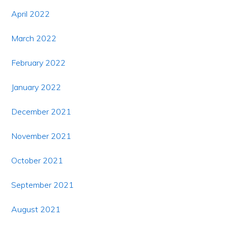
April 2022
March 2022
February 2022
January 2022
December 2021
November 2021
October 2021
September 2021
August 2021