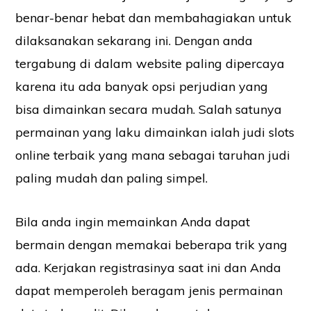
benar-benar hebat dan membahagiakan untuk
dilaksanakan sekarang ini. Dengan anda
tergabung di dalam website paling dipercaya
karena itu ada banyak opsi perjudian yang
bisa dimainkan secara mudah. Salah satunya
permainan yang laku dimainkan ialah judi slots
online terbaik yang mana sebagai taruhan judi
paling mudah dan paling simpel.
Bila anda ingin memainkan Anda dapat
bermain dengan memakai beberapa trik yang
ada. Kerjakan registrasinya saat ini dan Anda
dapat memperoleh beragam jenis permainan