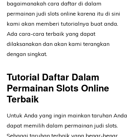
bagaimanakah cara daftar di dalam
permainan judi slots online karena itu di sini
kami akan memberi tutorialnya buat anda.
Ada cara-cara terbaik yang dapat
dilaksanakan dan akan kami terangkan
dengan singkat.
Tutorial Daftar Dalam
Permainan Slots Online
Terbaik
Untuk Anda yang ingin mainkan taruhan Anda
dapat memilih dalam permainan judi slots.
Sebagai taruhan terbaik yang benar-benar