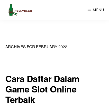
Skip
Skip
MENU
to
to
main
primary
PUSSY
Blog
BEAR
content
sidebar
yang
menyediakan
situs
ARCHIVES FOR FEBRUARY 2022
judi
online
terpercaya
Cara Daftar Dalam
Game Slot Online
Terbaik