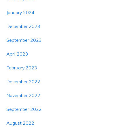
January 2024
December 2023
September 2023
April 2023
February 2023
December 2022
November 2022
September 2022
August 2022