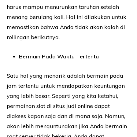
harus mampu menurunkan taruhan setelah
menang berulang kali. Hal ini dilakukan untuk
memastikan bahwa Anda tidak akan kalah di
rollingan berikutnya.
Bermain Pada Waktu Tertentu
Satu hal yang menarik adalah bermain pada
jam tertentu untuk mendapatkan keuntungan
yang lebih besar. Seperti yang kita ketahui,
permainan slot di situs judi online dapat
diakses kapan saja dan di mana saja.
Namun,
akan lebih menguntungkan jika Anda bermain
saat server tidak bekerja. Anda dapat