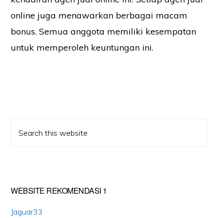
online juga menawarkan berbagai macam
bonus. Semua anggota memiliki kesempatan
untuk memperoleh keuntungan ini.
Primary
Search
Sidebar
this
website
WEBSITE REKOMENDASI 1
Jaguar33