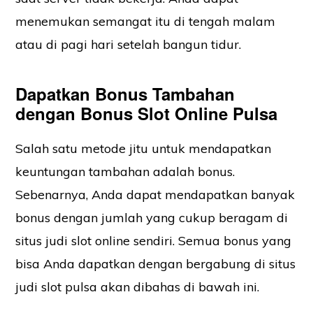
menemukan semangat itu di tengah malam
atau di pagi hari setelah bangun tidur.
Dapatkan Bonus Tambahan
dengan Bonus Slot Online Pulsa
Salah satu metode jitu untuk mendapatkan
keuntungan tambahan adalah bonus.
Sebenarnya, Anda dapat mendapatkan banyak
bonus dengan jumlah yang cukup beragam di
situs judi slot online sendiri. Semua bonus yang
bisa Anda dapatkan dengan bergabung di situs
judi slot pulsa akan dibahas di bawah ini.