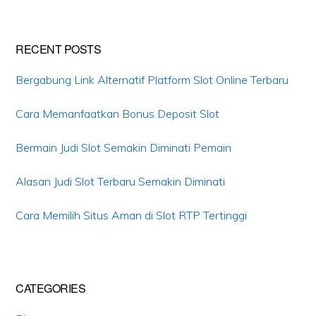
RECENT POSTS
Bergabung Link Alternatif Platform Slot Online Terbaru
Cara Memanfaatkan Bonus Deposit Slot
Bermain Judi Slot Semakin Diminati Pemain
Alasan Judi Slot Terbaru Semakin Diminati
Cara Memilih Situs Aman di Slot RTP Tertinggi
CATEGORIES