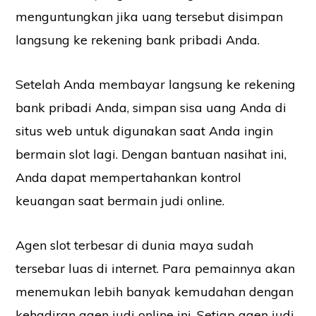
menguntungkan jika uang tersebut disimpan
langsung ke rekening bank pribadi Anda.
Setelah Anda membayar langsung ke rekening
bank pribadi Anda, simpan sisa uang Anda di
situs web untuk digunakan saat Anda ingin
bermain slot lagi. Dengan bantuan nasihat ini,
Anda dapat mempertahankan kontrol
keuangan saat bermain judi online.
Agen slot terbesar di dunia maya sudah
tersebar luas di internet. Para pemainnya akan
menemukan lebih banyak kemudahan dengan
kehadiran agen judi online ini. Setiap agen judi