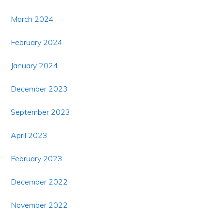
March 2024
February 2024
January 2024
December 2023
September 2023
April 2023
February 2023
December 2022
November 2022