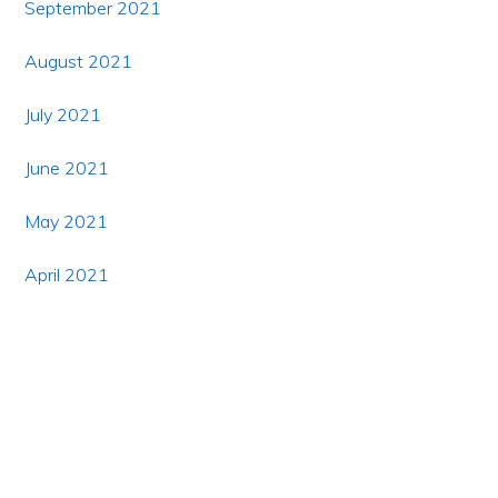
September 2021
August 2021
July 2021
June 2021
May 2021
April 2021
Copyright © 2024 pussy bear | All Rights Reserved