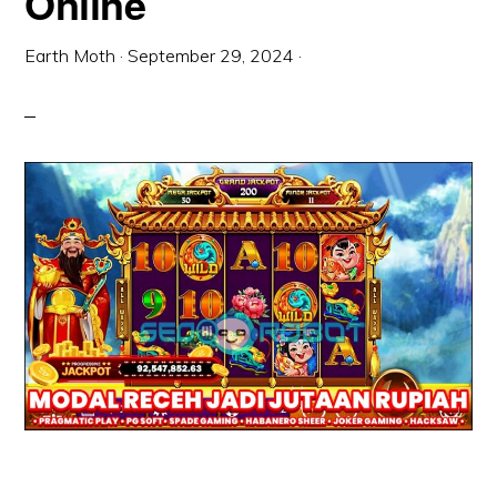
Online
Earth Moth
·
September 29, 2024
·