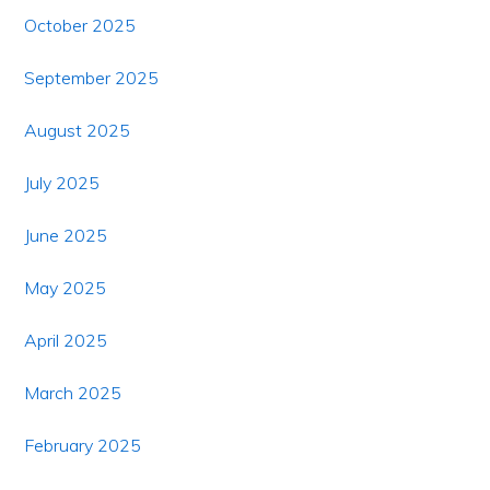
October 2025
September 2025
August 2025
July 2025
June 2025
May 2025
April 2025
March 2025
February 2025