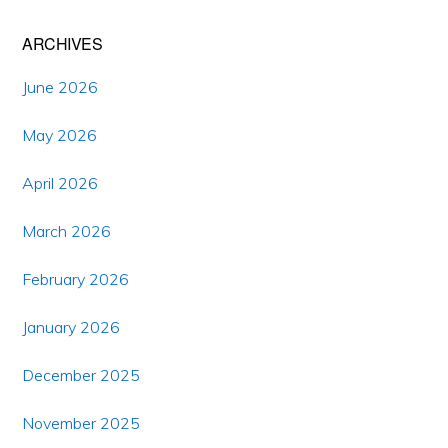
ARCHIVES
June 2026
May 2026
April 2026
March 2026
February 2026
January 2026
December 2025
November 2025