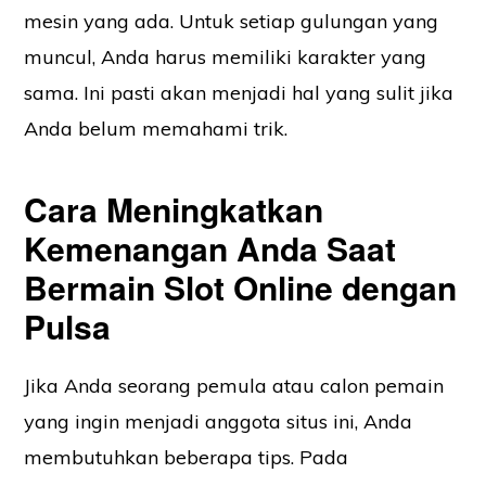
mesin yang ada. Untuk setiap gulungan yang
muncul, Anda harus memiliki karakter yang
sama. Ini pasti akan menjadi hal yang sulit jika
Anda belum memahami trik.
Cara Meningkatkan
Kemenangan Anda Saat
Bermain Slot Online dengan
Pulsa
Jika Anda seorang pemula atau calon pemain
yang ingin menjadi anggota situs ini, Anda
membutuhkan beberapa tips. Pada