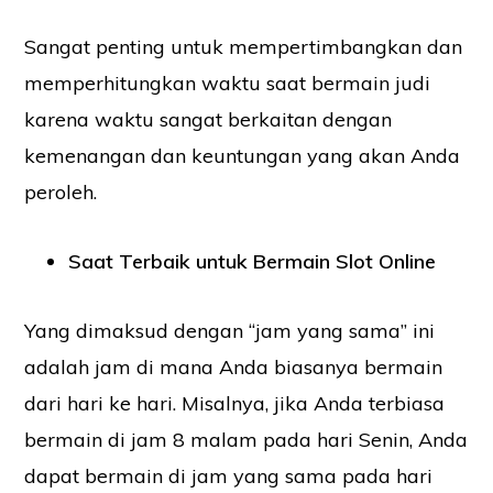
Sangat penting untuk mempertimbangkan dan
memperhitungkan waktu saat bermain judi
karena waktu sangat berkaitan dengan
kemenangan dan keuntungan yang akan Anda
peroleh.
Saat Terbaik untuk Bermain Slot Online
Yang dimaksud dengan “jam yang sama” ini
adalah jam di mana Anda biasanya bermain
dari hari ke hari. Misalnya, jika Anda terbiasa
bermain di jam 8 malam pada hari Senin, Anda
dapat bermain di jam yang sama pada hari