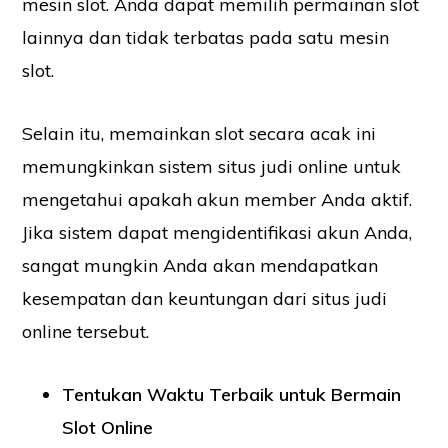
mesin slot. Anda dapat memilih permainan slot
lainnya dan tidak terbatas pada satu mesin
slot.
Selain itu, memainkan slot secara acak ini
memungkinkan sistem situs judi online untuk
mengetahui apakah akun member Anda aktif.
Jika sistem dapat mengidentifikasi akun Anda,
sangat mungkin Anda akan mendapatkan
kesempatan dan keuntungan dari situs judi
online tersebut.
Tentukan Waktu Terbaik untuk Bermain
Slot Online