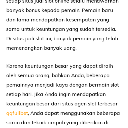
setiap situs judi slot online selalu menawarkan
banyak bonus kepada pemain. Pemain baru
dan lama mendapatkan kesempatan yang
sama untuk keuntungan yang sudah tersedia.
Di situs judi slot ini, banyak pemain yang telah
memenangkan banyak uang.
Karena keuntungan besar yang dapat diraih
oleh semua orang, bahkan Anda, beberapa
pemainnya menjadi kaya dengan bermain slot
setiap hari. Jika Anda ingin mendapatkan
keuntungan besar dari situs agen slot terbesar
qqfullbet
, Anda dapat menggunakan beberapa
saran dan teknik ampuh yang diberikan di