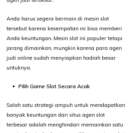
Anda harus segera bermain di mesin slot
tersebut karena kesempatan ini bisa memberi
Anda keuntungan. Mesin slot ini populer tetapi
jarang dimainkan, mungkin karena para agen
judi online sudah menyiapkan hadiah besar
untuknya.
Pilih Game Slot Secara Acak
Salah satu strategi ampuh untuk mendapatkan
banyak keuntungan dari situs agen slot
terbesar adalah menghindari memainkan satu