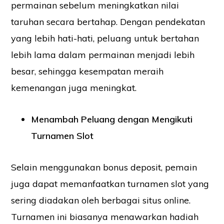
permainan sebelum meningkatkan nilai
taruhan secara bertahap. Dengan pendekatan
yang lebih hati-hati, peluang untuk bertahan
lebih lama dalam permainan menjadi lebih
besar, sehingga kesempatan meraih
kemenangan juga meningkat.
Menambah Peluang dengan Mengikuti
Turnamen Slot
Selain menggunakan bonus deposit, pemain
juga dapat memanfaatkan turnamen slot yang
sering diadakan oleh berbagai situs online.
Turnamen ini biasanya menawarkan hadiah