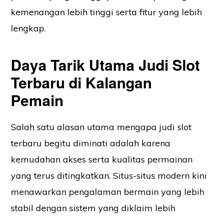
kemenangan lebih tinggi serta fitur yang lebih
lengkap.
Daya Tarik Utama Judi Slot
Terbaru di Kalangan
Pemain
Salah satu alasan utama mengapa judi slot
terbaru begitu diminati adalah karena
kemudahan akses serta kualitas permainan
yang terus ditingkatkan. Situs-situs modern kini
menawarkan pengalaman bermain yang lebih
stabil dengan sistem yang diklaim lebih