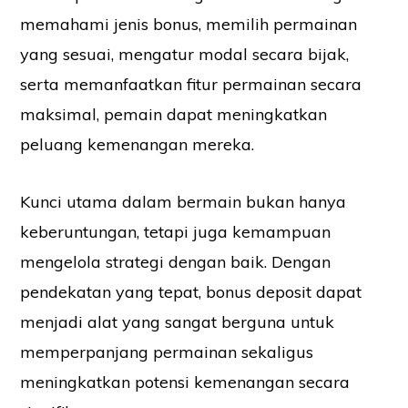
memahami jenis bonus, memilih permainan
yang sesuai, mengatur modal secara bijak,
serta memanfaatkan fitur permainan secara
maksimal, pemain dapat meningkatkan
peluang kemenangan mereka.
Kunci utama dalam bermain bukan hanya
keberuntungan, tetapi juga kemampuan
mengelola strategi dengan baik. Dengan
pendekatan yang tepat, bonus deposit dapat
menjadi alat yang sangat berguna untuk
memperpanjang permainan sekaligus
meningkatkan potensi kemenangan secara