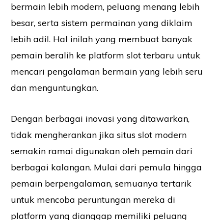
bermain lebih modern, peluang menang lebih
besar, serta sistem permainan yang diklaim
lebih adil. Hal inilah yang membuat banyak
pemain beralih ke platform slot terbaru untuk
mencari pengalaman bermain yang lebih seru
dan menguntungkan.
Dengan berbagai inovasi yang ditawarkan,
tidak mengherankan jika situs slot modern
semakin ramai digunakan oleh pemain dari
berbagai kalangan. Mulai dari pemula hingga
pemain berpengalaman, semuanya tertarik
untuk mencoba peruntungan mereka di
platform yang dianggap memiliki peluang