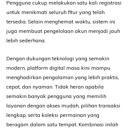
Pengguna cukup melakukan satu kali registrasi
untuk menikmati seluruh fitur yang telah
tersedia. Selain menghemat waktu, sistem ini
juga membuat pengelolaan akun menjadi jauh
lebih sederhana.
Dengan dukungan teknologi yang semakin
modern, platform digital masa kini mampu
menghadirkan pengalaman yang lebih praktis,
cepat, dan nyaman. Tidak heran apabila
semakin banyak pengguna yang memilih
layanan dengan akses mudah, pilihan transaksi
lengkap, serta koleksi permainan yang
beragam dalam satu tempat. Kombinasi inilah