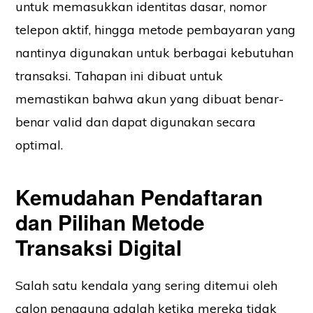
untuk memasukkan identitas dasar, nomor
telepon aktif, hingga metode pembayaran yang
nantinya digunakan untuk berbagai kebutuhan
transaksi. Tahapan ini dibuat untuk
memastikan bahwa akun yang dibuat benar-
benar valid dan dapat digunakan secara
optimal.
Kemudahan Pendaftaran
dan Pilihan Metode
Transaksi Digital
Salah satu kendala yang sering ditemui oleh
calon pengguna adalah ketika mereka tidak