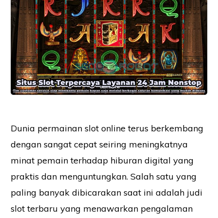
Dunia permainan slot online terus berkembang
dengan sangat cepat seiring meningkatnya
minat pemain terhadap hiburan digital yang
praktis dan menguntungkan. Salah satu yang
paling banyak dibicarakan saat ini adalah judi
slot terbaru yang menawarkan pengalaman