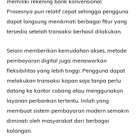
memiliki rekening bank konvensional.
Prosesnya pun relatif cepat sehingga pengguna
dapat langsung menikmati berbagai fitur yang
tersedia setelah transaksi berhasil dilakukan.
Selain memberikan kemudahan akses, metode
pembayaran digital juga menawarkan
fleksibilitas yang lebih tinggi. Pengguna dapat
melakukan transaksi kapan saja tanpa perlu
datang ke kantor cabang atau menggunakan
layanan perbankan tertentu. Inilah yang
membuat sistem pembayaran modern semakin
diminati oleh masyarakat dari berbagai
kalangan.