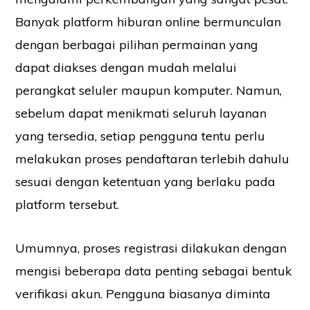
Banyak platform hiburan online bermunculan
dengan berbagai pilihan permainan yang
dapat diakses dengan mudah melalui
perangkat seluler maupun komputer. Namun,
sebelum dapat menikmati seluruh layanan
yang tersedia, setiap pengguna tentu perlu
melakukan proses pendaftaran terlebih dahulu
sesuai dengan ketentuan yang berlaku pada
platform tersebut.
Umumnya, proses registrasi dilakukan dengan
mengisi beberapa data penting sebagai bentuk
verifikasi akun. Pengguna biasanya diminta