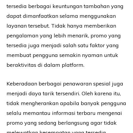
tersedia berbagai keuntungan tambahan yang
dapat dimanfaatkan selama menggunakan
layanan tersebut. Tidak hanya memberikan
pengalaman yang lebih menarik, promo yang
tersedia juga menjadi salah satu faktor yang
membuat pengguna semakin nyaman untuk
beraktivitas di dalam platform.
Keberadaan berbagai penawaran spesial juga
menjadi daya tarik tersendiri. Oleh karena itu,
tidak mengherankan apabila banyak pengguna
selalu memantau informasi terbaru mengenai
promo yang sedang berlangsung agar tidak
melewatkan kesempatan yang tersedia.