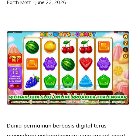
Earth Moth
·
June 23, 2026
·
Dunia permainan berbasis digital terus
mengalami perkembangan yang sangat pesat.