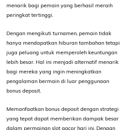
menarik bagi pemain yang berhasil meraih
peringkat tertinggi.
Dengan mengikuti turnamen, pemain tidak
hanya mendapatkan hiburan tambahan tetapi
juga peluang untuk memperoleh keuntungan
lebih besar. Hal ini menjadi alternatif menarik
bagi mereka yang ingin meningkatkan
pengalaman bermain di luar penggunaan
bonus deposit.
Memanfaatkan bonus deposit dengan strategi
yang tepat dapat memberikan dampak besar
dalam permainan slot gacor hari ini. Dengan