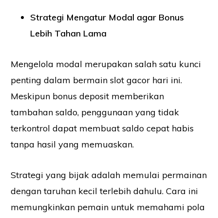
Strategi Mengatur Modal agar Bonus
Lebih Tahan Lama
Mengelola modal merupakan salah satu kunci
penting dalam bermain slot gacor hari ini.
Meskipun bonus deposit memberikan
tambahan saldo, penggunaan yang tidak
terkontrol dapat membuat saldo cepat habis
tanpa hasil yang memuaskan.
Strategi yang bijak adalah memulai permainan
dengan taruhan kecil terlebih dahulu. Cara ini
memungkinkan pemain untuk memahami pola