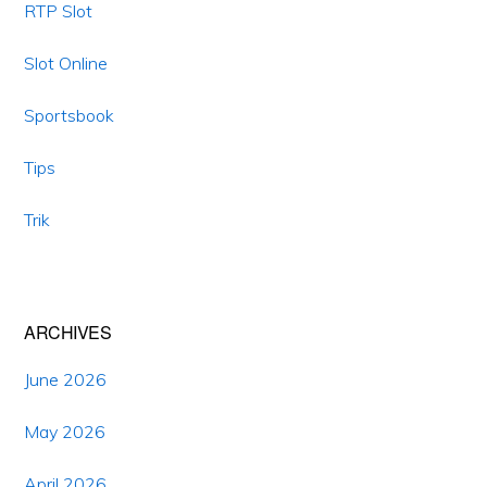
RTP Slot
Slot Online
Sportsbook
Tips
Trik
ARCHIVES
June 2026
May 2026
April 2026