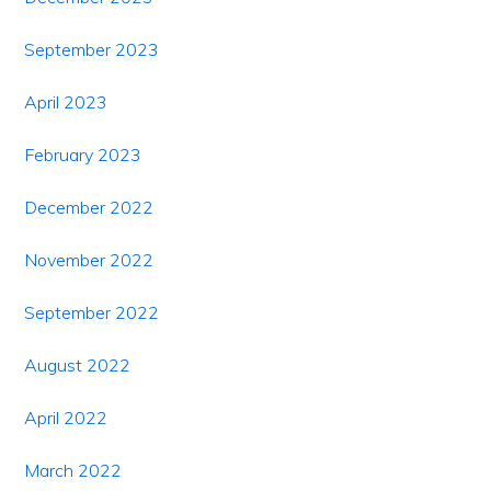
September 2023
April 2023
February 2023
December 2022
November 2022
September 2022
August 2022
April 2022
March 2022