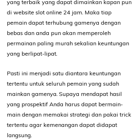
yang terbaik yang dapat dimainkan kapan pun
di website slot online 24 jam. Maka tiap
pemain dapat terhubung gamenya dengan
bebas dan anda pun akan memperoleh
permainan paling murah sekalian keuntungan
yang berlipat-lipat.
Pasti ini menjadi satu diantara keuntungan
tertentu untuk seluruh pemain yang sudah
mainkan gamenya. Supaya mendapat hasil
yang prospektif Anda harus dapat bermain-
main dengan memakai strategi dan pakai trick
tertentu agar kemenangan dapat didapat
langsung.