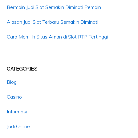
Bermain Judi Slot Semakin Diminati Pemain
Alasan Judi Slot Terbaru Semakin Diminati
Cara Memilih Situs Aman di Slot RTP Tertinggi
CATEGORIES
Blog
Casino
Informasi
Judi Online