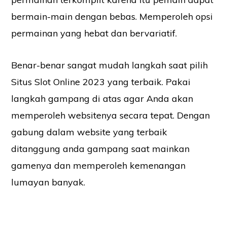
bermain-main dengan bebas. Memperoleh opsi
permainan yang hebat dan bervariatif.
Benar-benar sangat mudah langkah saat pilih
Situs Slot Online 2023 yang terbaik. Pakai
langkah gampang di atas agar Anda akan
memperoleh websitenya secara tepat. Dengan
gabung dalam website yang terbaik
ditanggung anda gampang saat mainkan
gamenya dan memperoleh kemenangan
lumayan banyak.