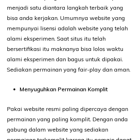
menjadi satu diantara langkah terbaik yang
bisa anda kerjakan. Umumnya website yang
mempunyai lisensi adalah website yang telah
alami eksperimen. Saat situs itu telah
bersertifikasi itu maknanya bisa lolos waktu
alami eksperimen dan bagus untuk dipakai.
Sediakan permainan yang fair-play dan aman.
Menyuguhkan Permainan Komplit
Pakai website resmi paling dipercaya dengan
permainan yang paling komplit. Dengan anda
gabung dalam website yang sediakan
permainan terkomplit karena itu pemain dapat