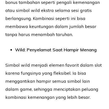
bonus tambahan seperti pengali kemenangan
atau simbol wild ekstra selama sesi gratis
berlangsung. Kombinasi seperti ini bisa
membawa keuntungan dalam jumlah besar
tanpa harus menambah taruhan.
Wild: Penyelamat Saat Hampir Menang
Simbol wild menjadi elemen favorit dalam slot
karena fungsinya yang fleksibel. Ia bisa
menggantikan hampir semua simbol lain
dalam game, sehingga menciptakan peluang
kombinasi kemenangan yang lebih besar.