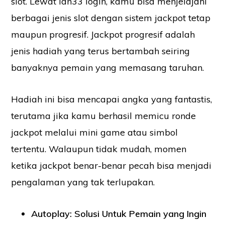
slot. Lewat idn33 login, kamu bisa menjelajahi
berbagai jenis slot dengan sistem jackpot tetap
maupun progresif. Jackpot progresif adalah
jenis hadiah yang terus bertambah seiring
banyaknya pemain yang memasang taruhan.
Hadiah ini bisa mencapai angka yang fantastis,
terutama jika kamu berhasil memicu ronde
jackpot melalui mini game atau simbol
tertentu. Walaupun tidak mudah, momen
ketika jackpot benar-benar pecah bisa menjadi
pengalaman yang tak terlupakan.
Autoplay: Solusi Untuk Pemain yang Ingin