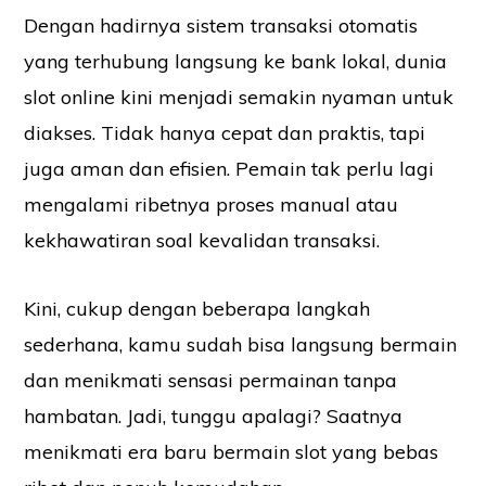
Dengan hadirnya sistem transaksi otomatis
yang terhubung langsung ke bank lokal, dunia
slot online kini menjadi semakin nyaman untuk
diakses. Tidak hanya cepat dan praktis, tapi
juga aman dan efisien. Pemain tak perlu lagi
mengalami ribetnya proses manual atau
kekhawatiran soal kevalidan transaksi.
Kini, cukup dengan beberapa langkah
sederhana, kamu sudah bisa langsung bermain
dan menikmati sensasi permainan tanpa
hambatan. Jadi, tunggu apalagi? Saatnya
menikmati era baru bermain slot yang bebas