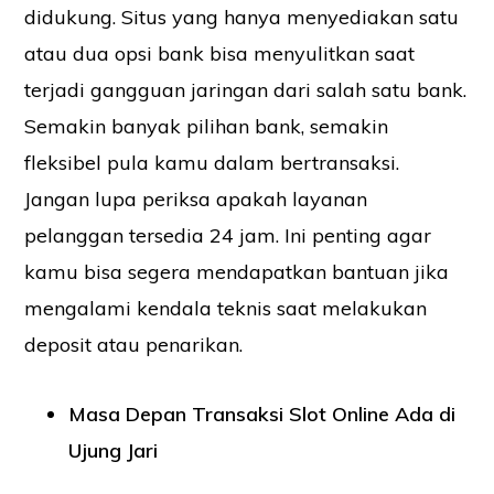
didukung. Situs yang hanya menyediakan satu
atau dua opsi bank bisa menyulitkan saat
terjadi gangguan jaringan dari salah satu bank.
Semakin banyak pilihan bank, semakin
fleksibel pula kamu dalam bertransaksi.
Jangan lupa periksa apakah layanan
pelanggan tersedia 24 jam. Ini penting agar
kamu bisa segera mendapatkan bantuan jika
mengalami kendala teknis saat melakukan
deposit atau penarikan.
Masa Depan Transaksi Slot Online Ada di
Ujung Jari