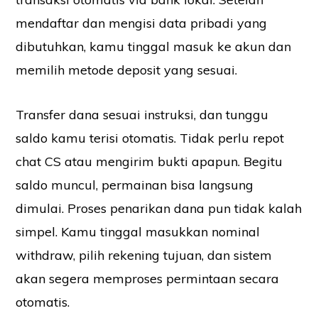
mendaftar dan mengisi data pribadi yang
dibutuhkan, kamu tinggal masuk ke akun dan
memilih metode deposit yang sesuai.
Transfer dana sesuai instruksi, dan tunggu
saldo kamu terisi otomatis. Tidak perlu repot
chat CS atau mengirim bukti apapun. Begitu
saldo muncul, permainan bisa langsung
dimulai. Proses penarikan dana pun tidak kalah
simpel. Kamu tinggal masukkan nominal
withdraw, pilih rekening tujuan, dan sistem
akan segera memproses permintaan secara
otomatis.