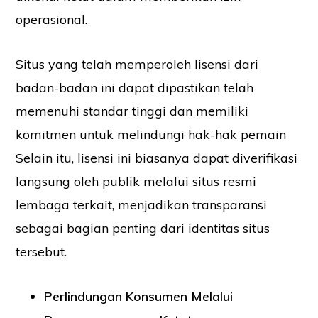
operasional.
Situs yang telah memperoleh lisensi dari
badan-badan ini dapat dipastikan telah
memenuhi standar tinggi dan memiliki
komitmen untuk melindungi hak-hak pemain
Selain itu, lisensi ini biasanya dapat diverifikasi
langsung oleh publik melalui situs resmi
lembaga terkait, menjadikan transparansi
sebagai bagian penting dari identitas situs
tersebut.
Perlindungan Konsumen Melalui