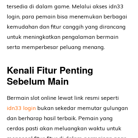
tersedia di dalam game. Melalui akses idn33
login, para pemain bisa menemukan berbagai
kemudahan dan fitur canggih yang dirancang
untuk meningkatkan pengalaman bermain
serta memperbesar peluang menang.
Kenali Fitur Penting
Sebelum Main
Bermain slot online lewat link resmi seperti
idn33 login
bukan sekedar memutar gulungan
dan berharap hasil terbaik. Pemain yang
cerdas pasti akan meluangkan waktu untuk