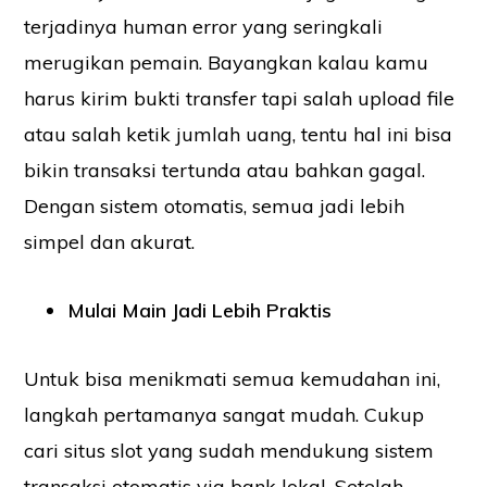
terjadinya human error yang seringkali
merugikan pemain.
Bayangkan kalau kamu
harus kirim bukti transfer tapi salah upload file
atau salah ketik jumlah uang, tentu hal ini bisa
bikin transaksi tertunda atau bahkan gagal.
Dengan sistem otomatis, semua jadi lebih
simpel dan akurat.
Mulai Main Jadi Lebih Praktis
Untuk bisa menikmati semua kemudahan ini,
langkah pertamanya sangat mudah. Cukup
cari situs slot yang sudah mendukung sistem
transaksi otomatis via bank lokal. Setelah