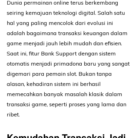
Dunia permainan online terus berkembang
seiring kemajuan teknologi digital. Salah satu
hal yang paling mencolok dari evolusi ini
adalah bagaimana transaksi keuangan dalam
game menjadi jauh lebih mudah dan efisien.
Saat ini, fitur Bank Support dengan sistem
otomatis menjadi primadona baru yang sangat
digemari para pemain slot. Bukan tanpa
alasan, kehadiran sistem ini berhasil
memecahkan banyak masalah klasik dalam
transaksi game, seperti proses yang lama dan
ribet.
Kemudahan Transaksi Jadi