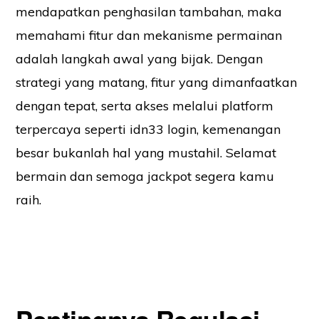
mendapatkan penghasilan tambahan, maka
memahami fitur dan mekanisme permainan
adalah langkah awal yang bijak. Dengan
strategi yang matang, fitur yang dimanfaatkan
dengan tepat, serta akses melalui platform
terpercaya seperti idn33 login, kemenangan
besar bukanlah hal yang mustahil. Selamat
bermain dan semoga jackpot segera kamu
raih.