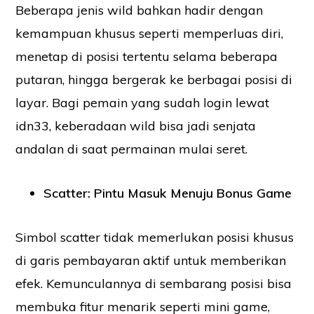
Beberapa jenis wild bahkan hadir dengan
kemampuan khusus seperti memperluas diri,
menetap di posisi tertentu selama beberapa
putaran, hingga bergerak ke berbagai posisi di
layar. Bagi pemain yang sudah login lewat
idn33, keberadaan wild bisa jadi senjata
andalan di saat permainan mulai seret.
Scatter: Pintu Masuk Menuju Bonus Game
Simbol scatter tidak memerlukan posisi khusus
di garis pembayaran aktif untuk memberikan
efek. Kemunculannya di sembarang posisi bisa
membuka fitur menarik seperti mini game,