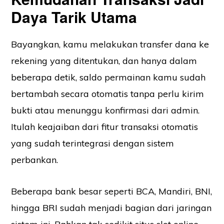
Daya Tarik Utama
Bayangkan, kamu melakukan transfer dana ke
rekening yang ditentukan, dan hanya dalam
beberapa detik, saldo permainan kamu sudah
bertambah secara otomatis tanpa perlu kirim
bukti atau menunggu konfirmasi dari admin.
Itulah keajaiban dari fitur transaksi otomatis
yang sudah terintegrasi dengan sistem
perbankan.
Beberapa bank besar seperti BCA, Mandiri, BNI,
hingga BRI sudah menjadi bagian dari jaringan