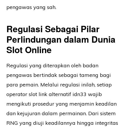
pengawas yang sah.
Regulasi Sebagai Pilar
Perlindungan dalam Dunia
Slot Online
Regulasi yang diterapkan oleh badan
pengawas bertindak sebagai tameng bagi
para pemain. Melalui regulasi inilah, setiap
operator slot link alternatif idn33 wajib
mengikuti prosedur yang menjamin keadilan
dan kejujuran dalam permainan.
Dari sistem
RNG yang diuji keadilannya hingga integritas