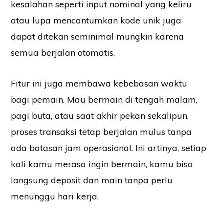
kesalahan seperti input nominal yang keliru
atau lupa mencantumkan kode unik juga
dapat ditekan seminimal mungkin karena
semua berjalan otomatis.
Fitur ini juga membawa kebebasan waktu
bagi pemain. Mau bermain di tengah malam,
pagi buta, atau saat akhir pekan sekalipun,
proses transaksi tetap berjalan mulus tanpa
ada batasan jam operasional. Ini artinya, setiap
kali kamu merasa ingin bermain, kamu bisa
langsung deposit dan main tanpa perlu
menunggu hari kerja.