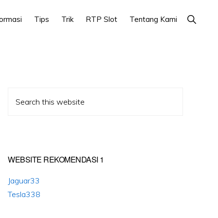
Show
formasi
Tips
Trik
RTP Slot
Tentang Kami
Search
Primary
Search
Sidebar
this
website
WEBSITE REKOMENDASI 1
Jaguar33
Tesla338