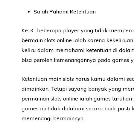
Salah Pahami Ketentuan
Ke-3 , beberapa player yang tidak memper
bermain slots online ialah karena kekelir
keliru dalam memahami ketentuan di dalam 
bisa peroleh kemenangannya pada games 
Ketentuan main slots harus kamu dalami se
dimainkan.
Tetapi sayang banyak yang me
permainan slots online ialah games taruha
games ini tidak didalami secara baik, past
memenangi bermainnya.