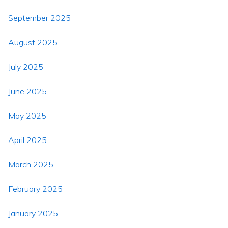
September 2025
August 2025
July 2025
June 2025
May 2025
April 2025
March 2025
February 2025
January 2025