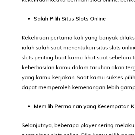
Salah Pilih Situs Slots Online
Kekeliruan pertama kali yang banyak dilaks
ialah salah saat menentukan situs slots onl
slots penting buat kamu lihat saat sebelum 
keberhasilan kamu dalam taruhan akan terga
yang kamu kerjakan. Saat kamu sukses pilih 
dapat memperoleh kemenangan lebih gamp
Memilih Permainan yang Kesempatan K
Selanjutnya, beberapa player sering melak