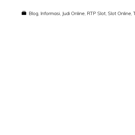
Blog
,
Informasi
,
Judi Online
,
RTP Slot
,
Slot Online
,