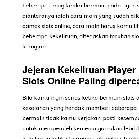
beberapa orang ketika bermain pada agen sl
diantaranya ialah cara main yang sudah dil
games slots online, cara main harus kamu li
beberapa kekeliruan, ditegaskan taruhan s
kerugian.
Jejeran Kekeliruan Player
Slots Online Paling diperc
Bila kamu ingin serius ketika bermain slots 
kesalahan yang hendak memberi beberapa ke
bermain tidak kamu kerjakan, pasti kesem
untuk memperoleh kemenangan akan lebih be
kekeliruan ketika bermain slots online, berik