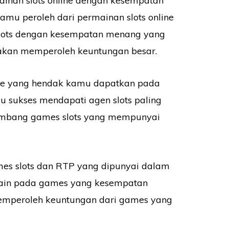
mainan slots online dengan kesempatan
amu peroleh dari permainan slots online
s slots dengan kesempatan menang yang
u akan memperoleh keuntungan besar.
line yang hendak kamu dapatkan pada
mu sukses mendapati agen slots paling
gembang games slots yang mempunyai
s slots dan RTP yang dipunyai dalam
rmain pada games yang kesempatan
mperoleh keuntungan dari games yang