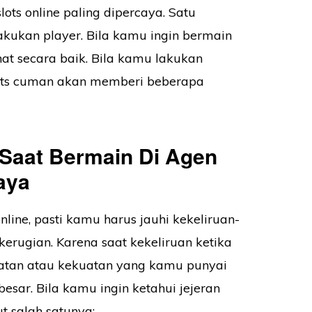
ots online paling dipercaya. Satu
akukan player. Bila kamu ingin bermain
hat secara baik. Bila kamu lakukan
lots cuman akan memberi beberapa
 Saat Bermain Di Agen
aya
online, pasti kamu harus jauhi kekeliruan-
rugian. Karena saat kekeliruan ketika
patan atau kekuatan yang kamu punyai
sar. Bila kamu ingin ketahui jejeran
ut salah satunya: