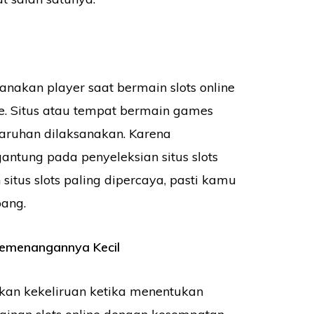
anakan player saat bermain slots online
ine. Situs atau tempat bermain games
taruhan dilaksanakan. Karena
ntung pada penyeleksian situs slots
situs slots paling dipercaya, pasti kamu
ang.
emenangannya Kecil
ukan kekeliruan ketika menentukan