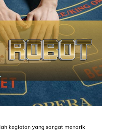
alah kegiatan yang sangat menarik