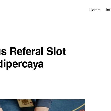
Home
In
 Referal Slot
dipercaya