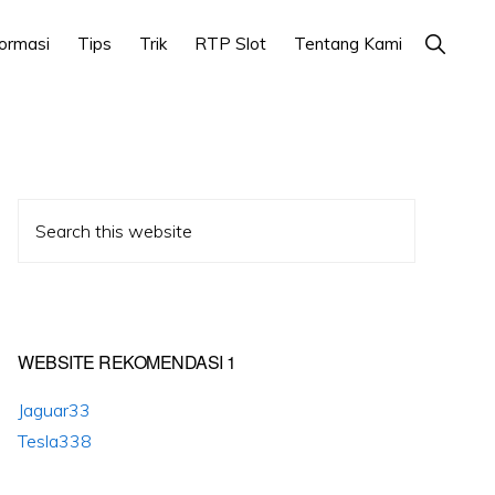
Show
formasi
Tips
Trik
RTP Slot
Tentang Kami
Search
Primary
Search
Sidebar
this
website
WEBSITE REKOMENDASI 1
Jaguar33
Tesla338