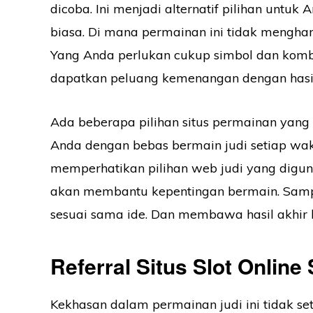
dicoba. Ini menjadi alternatif pilihan untu
biasa.
Di mana permainan ini tidak mengha
Yang Anda perlukan cukup simbol dan kombi
dapatkan peluang kemenangan dengan hasi
Ada beberapa pilihan situs permainan yan
Anda dengan bebas bermain judi setiap wak
memperhatikan pilihan web judi yang digu
akan membantu kepentingan bermain. Samp
sesuai sama ide. Dan membawa hasil akhir 
Referral Situs Slot Online
Kekhasan dalam permainan judi ini tidak se