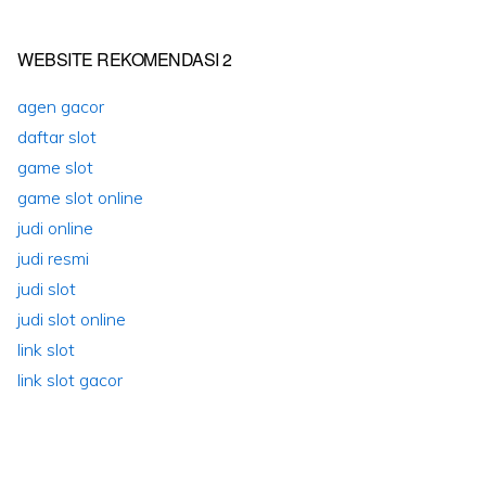
WEBSITE REKOMENDASI 2
agen gacor
daftar slot
game slot
game slot online
judi online
judi resmi
judi slot
judi slot online
link slot
link slot gacor