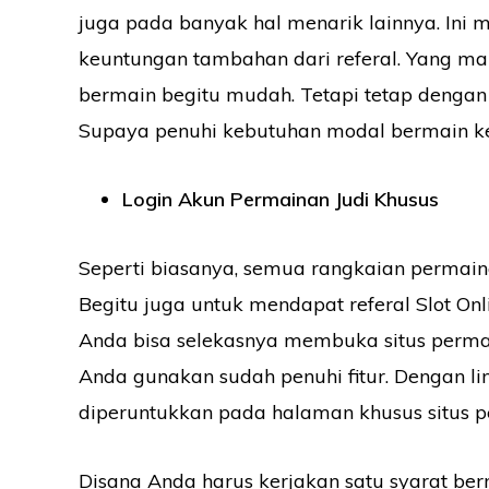
juga pada banyak hal menarik lainnya. In
keuntungan tambahan dari referal.
Yang man
bermain begitu mudah. Tetapi tetap dengan
Supaya penuhi kebutuhan modal bermain ke
Login Akun Permainan Judi Khusus
Seperti biasanya, semua rangkaian permain
Begitu juga untuk mendapat referal Slot Onl
Anda bisa selekasnya membuka situs perma
Anda gunakan sudah penuhi fitur. Dengan li
diperuntukkan pada halaman khusus situs p
Disana Anda harus kerjakan satu syarat b