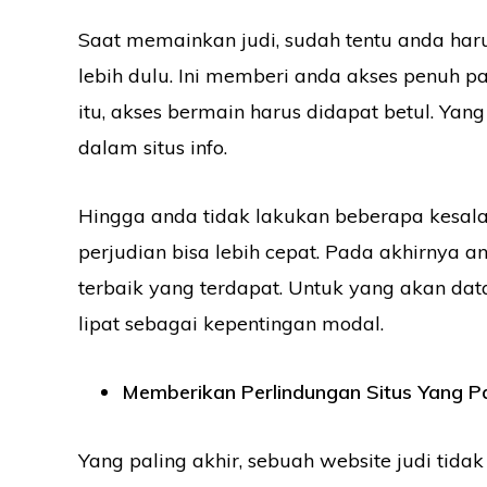
Saat memainkan judi, sudah tentu anda ha
lebih dulu. Ini memberi anda akses penuh p
itu, akses bermain harus didapat betul. Yang
dalam situs info.
Hingga anda tidak lakukan beberapa kesala
perjudian bisa lebih cepat. Pada akhirnya
terbaik yang terdapat. Untuk yang akan dat
lipat sebagai kepentingan modal.
Memberikan Perlindungan Situs Yang Pa
Yang paling akhir, sebuah website judi tida