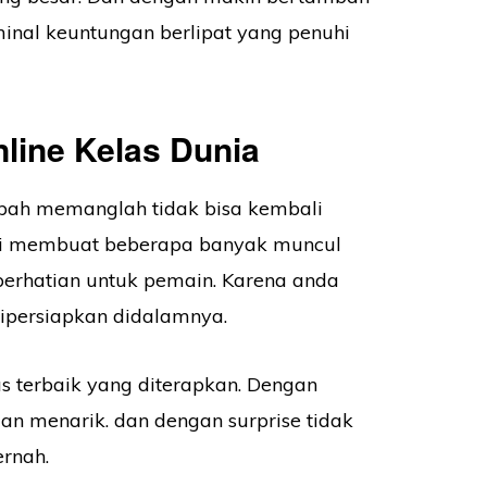
minal keuntungan berlipat yang penuhi
nline Kelas Dunia
bah memanglah tidak bisa kembali
ggi membuat beberapa banyak muncul
 perhatian untuk pemain. Karena anda
dipersiapkan didalamnya.
as terbaik yang diterapkan. Dengan
n menarik. dan dengan surprise tidak
rnah.