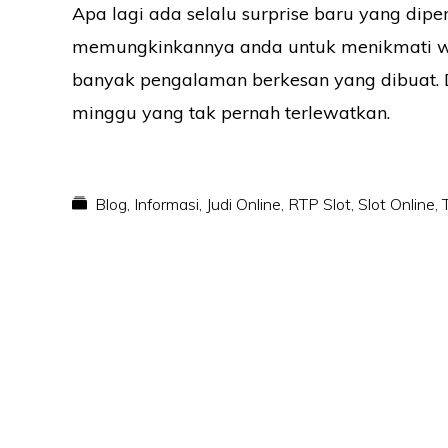
Apa lagi ada selalu surprise baru yang dip
memungkinkannya anda untuk menikmati wa
banyak pengalaman berkesan yang dibuat. 
minggu yang tak pernah terlewatkan.
Blog
,
Informasi
,
Judi Online
,
RTP Slot
,
Slot Online
,