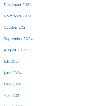
December 2024
November 2024
October 2024
September 2024
August 2024
July 2024
June 2024
May 2024
April 2024