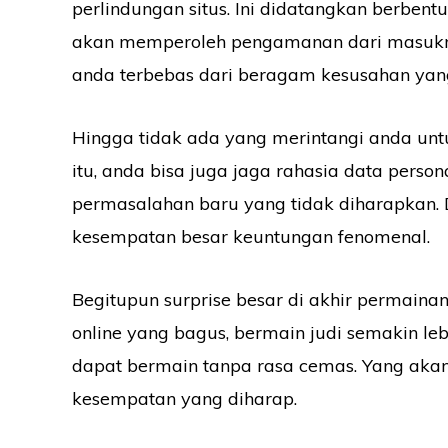
perlindungan situs. Ini didatangkan berbe
akan memperoleh pengamanan dari masukn
anda terbebas dari beragam kesusahan yang
Hingga tidak ada yang merintangi anda unt
itu, anda bisa juga jaga rahasia data person
permasalahan baru yang tidak diharapkan.
kesempatan besar keuntungan fenomenal.
Begitupun surprise besar di akhir permainan. 
online yang bagus, bermain judi semakin l
dapat bermain tanpa rasa cemas. Yang aka
kesempatan yang diharap.