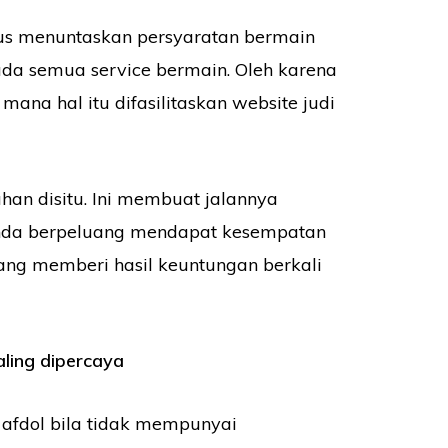
rus menuntaskan persyaratan bermain
ada semua service bermain. Oleh karena
 mana hal itu difasilitaskan website judi
han disitu. Ini membuat jalannya
 anda berpeluang mendapat kesempatan
ang memberi hasil keuntungan berkali
ling dipercaya
k afdol bila tidak mempunyai