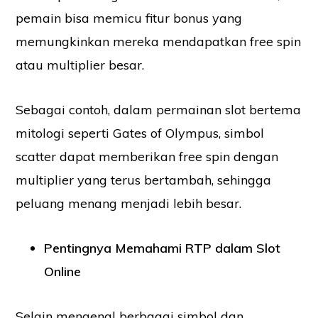
pemain bisa memicu fitur bonus yang
memungkinkan mereka mendapatkan free spin
atau multiplier besar.
Sebagai contoh, dalam permainan slot bertema
mitologi seperti Gates of Olympus, simbol
scatter dapat memberikan free spin dengan
multiplier yang terus bertambah, sehingga
peluang menang menjadi lebih besar.
Pentingnya Memahami RTP dalam Slot
Online
Selain mengenal berbagai simbol dan