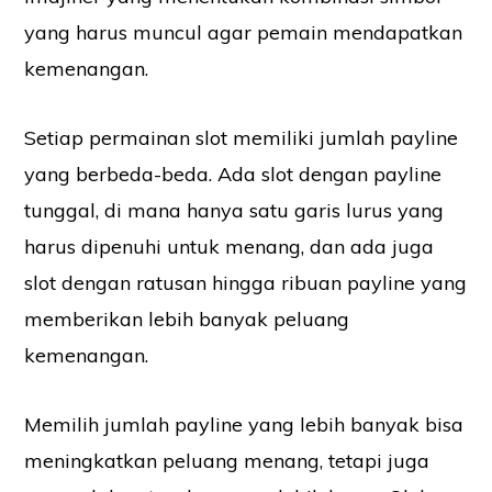
yang harus muncul agar pemain mendapatkan
kemenangan.
Setiap permainan slot memiliki jumlah payline
yang berbeda-beda. Ada slot dengan payline
tunggal, di mana hanya satu garis lurus yang
harus dipenuhi untuk menang, dan ada juga
slot dengan ratusan hingga ribuan payline yang
memberikan lebih banyak peluang
kemenangan.
Memilih jumlah payline yang lebih banyak bisa
meningkatkan peluang menang, tetapi juga