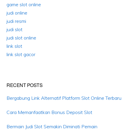
game slot online
judi online
judi resmi
judi slot
judi slot online
link slot
link slot gacor
RECENT POSTS
Bergabung Link Alternatif Platform Slot Online Terbaru
Cara Memanfaatkan Bonus Deposit Slot
Bermain Judi Slot Semakin Diminati Pemain