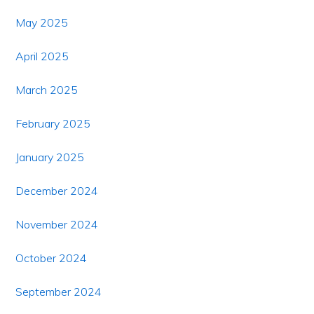
May 2025
April 2025
March 2025
February 2025
January 2025
December 2024
November 2024
October 2024
September 2024