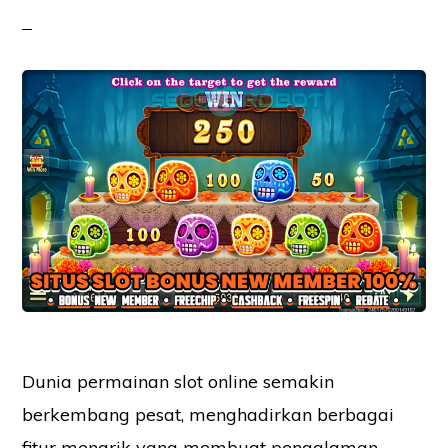
Dunia permainan slot online semakin
berkembang pesat, menghadirkan berbagai
fitur menarik yang membuat pengalaman