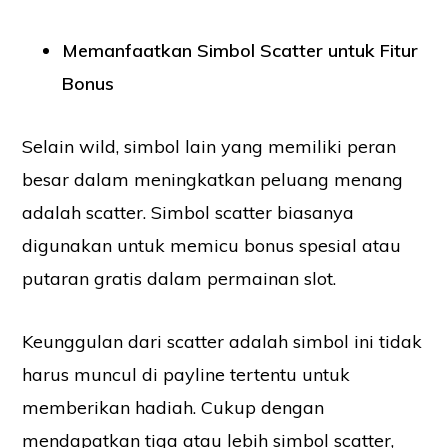
Memanfaatkan Simbol Scatter untuk Fitur
Bonus
Selain wild, simbol lain yang memiliki peran
besar dalam meningkatkan peluang menang
adalah scatter. Simbol scatter biasanya
digunakan untuk memicu bonus spesial atau
putaran gratis dalam permainan slot.
Keunggulan dari scatter adalah simbol ini tidak
harus muncul di payline tertentu untuk
memberikan hadiah. Cukup dengan
mendapatkan tiga atau lebih simbol scatter,