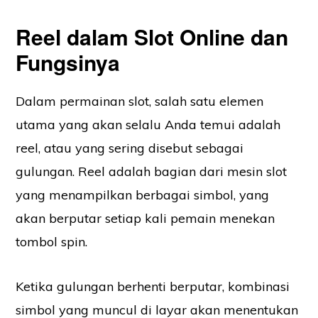
Reel dalam Slot Online dan
Fungsinya
Dalam permainan slot, salah satu elemen
utama yang akan selalu Anda temui adalah
reel, atau yang sering disebut sebagai
gulungan. Reel adalah bagian dari mesin slot
yang menampilkan berbagai simbol, yang
akan berputar setiap kali pemain menekan
tombol spin.
Ketika gulungan berhenti berputar, kombinasi
simbol yang muncul di layar akan menentukan