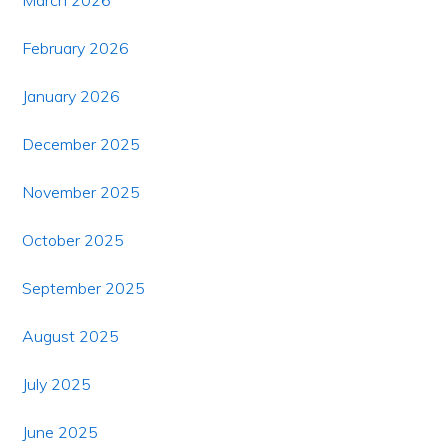
March 2026
February 2026
January 2026
December 2025
November 2025
October 2025
September 2025
August 2025
July 2025
June 2025