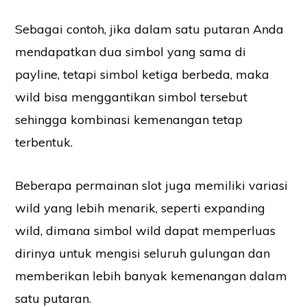
Sebagai contoh, jika dalam satu putaran Anda
mendapatkan dua simbol yang sama di
payline, tetapi simbol ketiga berbeda, maka
wild bisa menggantikan simbol tersebut
sehingga kombinasi kemenangan tetap
terbentuk.
Beberapa permainan slot juga memiliki variasi
wild yang lebih menarik, seperti expanding
wild, dimana simbol wild dapat memperluas
dirinya untuk mengisi seluruh gulungan dan
memberikan lebih banyak kemenangan dalam
satu putaran.