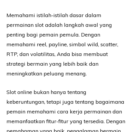
Memahami istilah-istilah dasar dalam
permainan slot adalah langkah awal yang
penting bagi pemain pemula. Dengan
memahami reel, payline, simbol wild, scatter,
RTP, dan volatilitas, Anda bisa membuat
strategi bermain yang lebih baik dan
meningkatkan peluang menang.
Slot online bukan hanya tentang
keberuntungan, tetapi juga tentang bagaimana
pemain memahami cara kerja permainan dan
memanfaatkan fitur-fitur yang tersedia. Dengan
pemahaman yang baik, pengalaman bermain