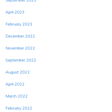
September 2023
April 2023
February 2023
December 2022
November 2022
September 2022
August 2022
April 2022
March 2022
February 2022