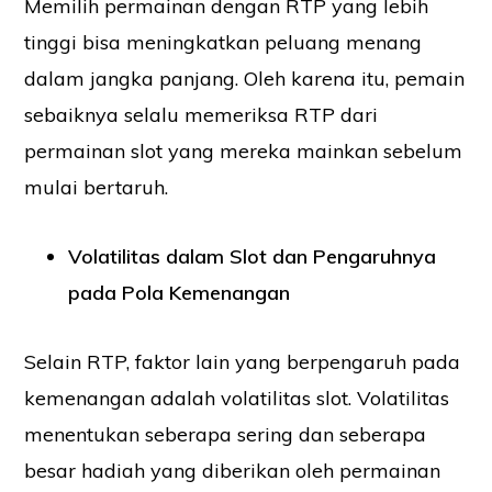
Memilih permainan dengan RTP yang lebih
tinggi bisa meningkatkan peluang menang
dalam jangka panjang. Oleh karena itu, pemain
sebaiknya selalu memeriksa RTP dari
permainan slot yang mereka mainkan sebelum
mulai bertaruh.
Volatilitas dalam Slot dan Pengaruhnya
pada Pola Kemenangan
Selain RTP, faktor lain yang berpengaruh pada
kemenangan adalah volatilitas slot. Volatilitas
menentukan seberapa sering dan seberapa
besar hadiah yang diberikan oleh permainan