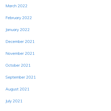
March 2022
February 2022
January 2022
December 2021
November 2021
October 2021
September 2021
August 2021
July 2021