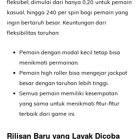
fleksibel, dimulai dari hanya 0,20 untuk pemain
kasual, hingga 240 per spin bagi pemain yang
ingin bertaruh besar.
Keuntungan dari
fleksibilitas taruhan:
Pemain dengan modal kecil tetap bisa
menikmati permainan.
Pemain high roller bisa mengejar jackpot
besar dengan taruhan lebih tinggi.
Semua pemain memiliki kesempatan
yang sama untuk menikmati fitur-fitur
terbaik dari game ini.
Rilisan Baru yang Layak Dicoba