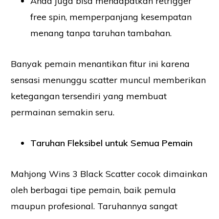
Anda juga bisa mendapatkan retrigger
free spin, memperpanjang kesempatan
menang tanpa taruhan tambahan.
Banyak pemain menantikan fitur ini karena
sensasi menunggu scatter muncul memberikan
ketegangan tersendiri yang membuat
permainan semakin seru.
Taruhan Fleksibel untuk Semua Pemain
Mahjong Wins 3 Black Scatter cocok dimainkan
oleh berbagai tipe pemain, baik pemula
maupun profesional. Taruhannya sangat