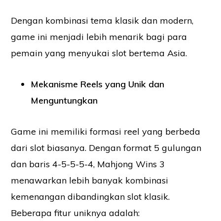
Dengan kombinasi tema klasik dan modern,
game ini menjadi lebih menarik bagi para
pemain yang menyukai slot bertema Asia.
Mekanisme Reels yang Unik dan
Menguntungkan
Game ini memiliki formasi reel yang berbeda
dari slot biasanya. Dengan format 5 gulungan
dan baris 4-5-5-5-4, Mahjong Wins 3
menawarkan lebih banyak kombinasi
kemenangan dibandingkan slot klasik.
Beberapa fitur uniknya adalah: