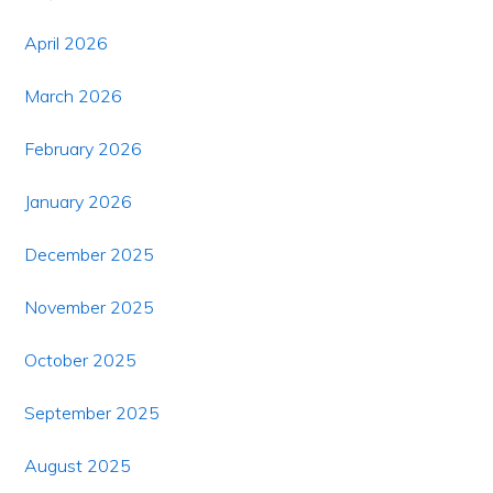
April 2026
March 2026
February 2026
January 2026
December 2025
November 2025
October 2025
September 2025
August 2025