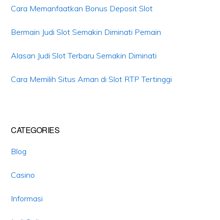
Cara Memanfaatkan Bonus Deposit Slot
Bermain Judi Slot Semakin Diminati Pemain
Alasan Judi Slot Terbaru Semakin Diminati
Cara Memilih Situs Aman di Slot RTP Tertinggi
CATEGORIES
Blog
Casino
Informasi