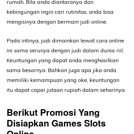
rumah.
Bila anda diantaranya dan
kebingungan ingin cari rutinitas, anda bisa
mengisinya dengan bermain judi online.
Pada intinya, judi dimainkan lewat cara online
ini sama serunya dengan judi dalam dunia riil.
Keuntungan yang dapat anda menghasilkan
sama besarnya. Bahkan juga apa jika anda
memiliki kemampuan yang oke, keuntungan
itu dapat capai jutaan rupiah dalam seharinya.
Berikut Promosi Yang
Disiapkan Games Slots
Online