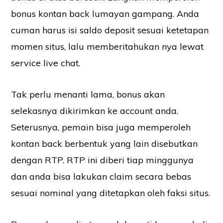
bonus kontan back lumayan gampang.
Anda
cuman harus isi saldo deposit sesuai ketetapan
momen situs, lalu memberitahukan nya lewat
service live chat.
Tak perlu menanti lama, bonus akan
selekasnya dikirimkan ke account anda.
Seterusnya, pemain bisa juga memperoleh
kontan back berbentuk yang lain disebutkan
dengan RTP. RTP ini diberi tiap minggunya
dan anda bisa lakukan claim secara bebas
sesuai nominal yang ditetapkan oleh faksi situs.