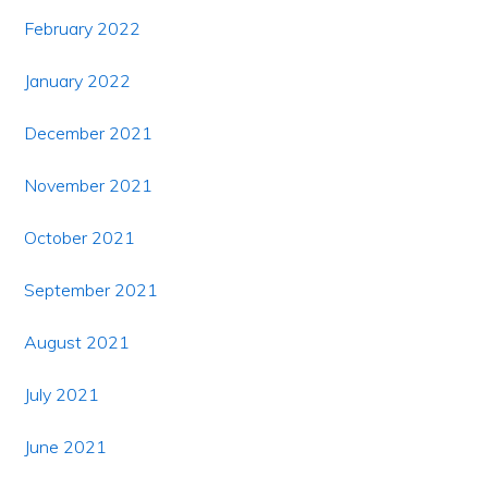
February 2022
January 2022
December 2021
November 2021
October 2021
September 2021
August 2021
July 2021
June 2021