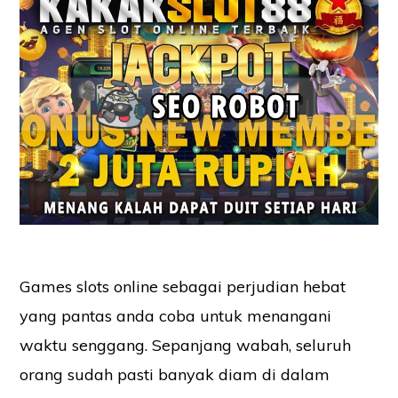
Games slots online sebagai perjudian hebat
yang pantas anda coba untuk menangani
waktu senggang. Sepanjang wabah, seluruh
orang sudah pasti banyak diam di dalam