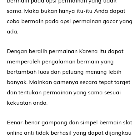
bermain pada opsi permainan yang tidak
sama. Maka bukan hanya itu-itu Anda dapat
coba bermain pada opsi permainan gacor yang
ada.
Dengan beralih permainan Karena itu dapat
memperoleh pengalaman bermain yang
bertambah luas dan peluang menang lebih
banyak.
Mainkan gamenya secara tepat target
dan tentukan permainan yang sama sesuai
kekuatan anda.
Benar-benar gampang dan simpel bermain slot
online anti tidak berhasil yang dapat dijangkau