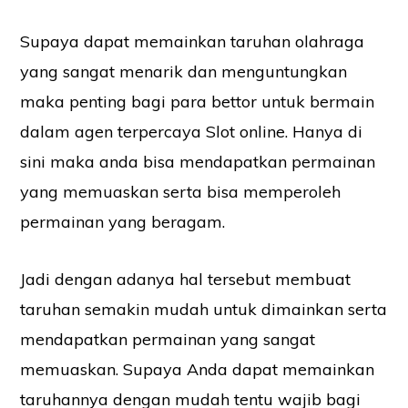
Supaya dapat memainkan taruhan olahraga
yang sangat menarik dan menguntungkan
maka penting bagi para bettor untuk bermain
dalam agen terpercaya Slot online.
Hanya di
sini maka anda bisa mendapatkan permainan
yang memuaskan serta bisa memperoleh
permainan yang beragam.
Jadi dengan adanya hal tersebut membuat
taruhan semakin mudah untuk dimainkan serta
mendapatkan permainan yang sangat
memuaskan.
Supaya Anda dapat memainkan
taruhannya dengan mudah tentu wajib bagi