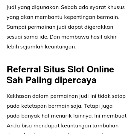
judi yang digunakan.
Sebab ada syarat khusus
yang akan membantu kepentingan bermain.
Sampai permainan judi dapat digerakkan
sesuai sama ide. Dan membawa hasil akhir
lebih sejumlah keuntungan.
Referral Situs Slot Online
Sah Paling dipercaya
Kekhasan dalam permainan judi ini tidak setop
pada ketetapan bermain saja. Tetapi juga
pada banyak hal menarik lainnya. Ini membuat
Anda bisa mendapat keuntungan tambahan