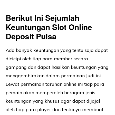
Berikut Ini Sejumlah
Keuntungan Slot Online
Deposit Pulsa
Ada banyak keuntungan yang tentu saja dapat
dicicipi oleh tiap para member secara
gampang dan dapat hasilkan keuntungan yang
menggembirakan dalam permainan Judi ini.
Lewat permainan taruhan online ini tiap para
pemain akan memperoleh beragam jenis
keuntungan yang khusus agar dapat dijajal
oleh tiap para player dan tentunya membuat