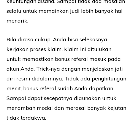
keuntungan disana. Sampai tidak ada masalah
selalu untuk memainkan judi lebih banyak hal
menarik.
Bila dirasa cukup, Anda bisa selekasnya
kerjakan proses klaim. Klaim ini ditujukan
untuk memastikan bonus referal masuk pada
akun Anda. Trick-nya dengan menjelaskan jati
diri resmi didalamnya.
Tidak ada penghitungan
menit, bonus referal sudah Anda dapatkan.
Sampai dapat secepatnya digunakan untuk
menambah modal dan merasai banyak kejutan
tidak terdakwa.