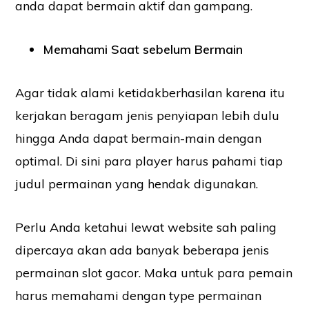
anda dapat bermain aktif dan gampang.
Memahami Saat sebelum Bermain
Agar tidak alami ketidakberhasilan karena itu
kerjakan beragam jenis penyiapan lebih dulu
hingga Anda dapat bermain-main dengan
optimal. Di sini para player harus pahami tiap
judul permainan yang hendak digunakan.
Perlu Anda ketahui lewat website sah paling
dipercaya akan ada banyak beberapa jenis
permainan slot gacor. Maka untuk para pemain
harus memahami dengan type permainan