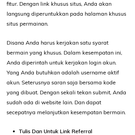
fitur. Dengan link khusus situs, Anda akan
langsung diperuntukkan pada halaman khusus
situs permainan.
Disana Anda harus kerjakan satu syarat
bermain yang khusus. Dalam kesempatan ini,
Anda diperintah untuk kerjakan login akun.
Yang Anda butuhkan adalah username aktif
akun.
Seterusnya saran saja bersama kode
yang dibuat. Dengan sekali tekan submit, Anda
sudah ada di website lain. Dan dapat
secepatnya melanjutkan kesempatan bermain.
Tulis Dan Untuk Link Referral