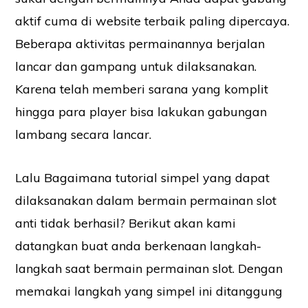
aktif cuma di website terbaik paling dipercaya.
Beberapa aktivitas permainannya berjalan
lancar dan gampang untuk dilaksanakan.
Karena telah memberi sarana yang komplit
hingga para player bisa lakukan gabungan
lambang secara lancar.
Lalu Bagaimana tutorial simpel yang dapat
dilaksanakan dalam bermain permainan slot
anti tidak berhasil? Berikut akan kami
datangkan buat anda berkenaan langkah-
langkah saat bermain permainan slot. Dengan
memakai langkah yang simpel ini ditanggung