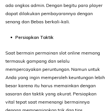
ada ongkos admin. Dengan begitu para player
dapat dilakukan pembayarannya dengan
senang dan Bebas berkali-kali.
Persiapkan Taktik
Saat bermain permainan slot online memang
termasuk gampang dan selalu
mempercayakan peruntungan. Namun untuk
Anda yang ingin memperoleh keuntungan lebih
besar karena itu harus memainkan dengan
sasaran dan taktik yang akurat.
Persiapkan
vital tepat saat memenangi bermainnya
dengan mempersiapkan trik dan tips.