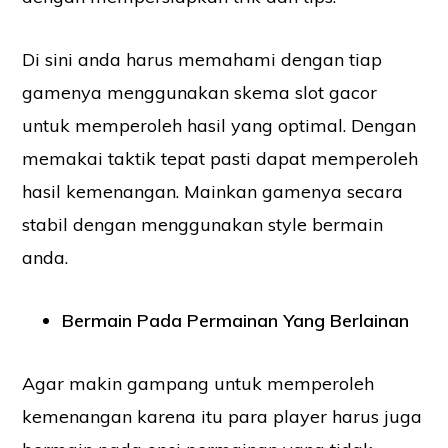
Di sini anda harus memahami dengan tiap
gamenya menggunakan skema slot gacor
untuk memperoleh hasil yang optimal.
Dengan
memakai taktik tepat pasti dapat memperoleh
hasil kemenangan. Mainkan gamenya secara
stabil dengan menggunakan style bermain
anda.
Bermain Pada Permainan Yang Berlainan
Agar makin gampang untuk memperoleh
kemenangan karena itu para player harus juga