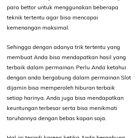
para bettor untuk menggunakan beberapa
teknik tertentu agar bisa mencapai
kemenangan maksimal.
Sehingga dengan adanya trik tertentu yang
membuat Anda bisa mendapatkan hasil yang
terbaik dalam permainan.
Perlu Anda ketahui
dengan anda bergabung dalam permainan Slot
dijamin bisa memperoleh hiburan terbaik
setiap harinya. Anda juga bisa mendapatkan
keuntungan terbesar serta bisa menikmati
taruhannya dengan bebas kapan saja.
Copyright © 2024 pussy bear | All Rights Reserved
Hal ini terjadi karena ketika Anda bergabung