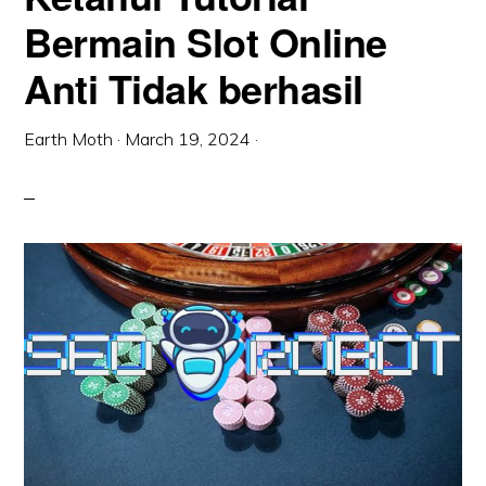
Bermain Slot Online
Anti Tidak berhasil
Earth Moth
·
March 19, 2024
·