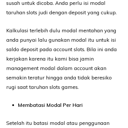
susah untuk dicoba. Anda perlu isi modal
taruhan slots judi dengan deposit yang cukup.
Kalkulasi terlebih dulu modal mentahan yang
anda punyai lalu gunakan modal itu untuk isi
saldo deposit pada account slots. Bila ini anda
kerjakan karena itu kami bisa jamin
management modal dalam account akan
semakin teratur hingga anda tidak beresiko
rugi saat taruhan slots games.
Membatasi Modal Per Hari
Setelah itu batasi modal atau penggunaan