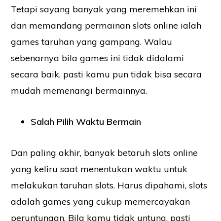
Tetapi sayang banyak yang meremehkan ini
dan memandang permainan slots online ialah
games taruhan yang gampang. Walau
sebenarnya bila games ini tidak didalami
secara baik, pasti kamu pun tidak bisa secara
mudah memenangi bermainnya.
Salah Pilih Waktu Bermain
Dan paling akhir, banyak betaruh slots online
yang keliru saat menentukan waktu untuk
melakukan taruhan slots. Harus dipahami, slots
adalah games yang cukup memercayakan
peruntungan. Bila kamu tidak untung, pasti