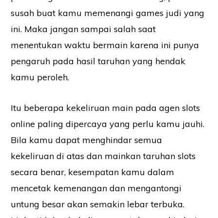
susah buat kamu memenangi games judi yang
ini. Maka jangan sampai salah saat
menentukan waktu bermain karena ini punya
pengaruh pada hasil taruhan yang hendak
kamu peroleh.
Itu beberapa kekeliruan main pada agen slots
online paling dipercaya yang perlu kamu jauhi.
Bila kamu dapat menghindar semua
kekeliruan di atas dan mainkan taruhan slots
secara benar, kesempatan kamu dalam
mencetak kemenangan dan mengantongi
untung besar akan semakin lebar terbuka.