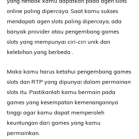
yang hendak kamu dapatkan pada agen slots
online paling dipercaya. Saat kamu sukses
mendapati agen slots paling dipercaya, ada
banyak provider atau pengembang games
slots yang mempunyai ciri-ciri unik dan
kelebihan yang berbeda .
Maka kamu harus ketahui pengembang games
slots dan RTP yang dipunyai dalam permainan
slots itu. Pastikanlah kamu bermain pada
games yang kesempatan kemenangannya
tinggi agar kamu dapat memperoleh
keuntungan dari games yang kamu
permainkan.