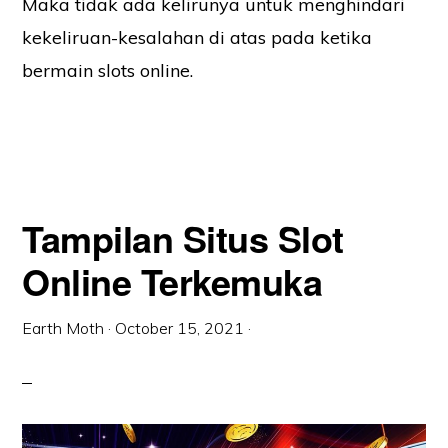
Maka tidak ada kelirunya untuk menghindari
kekeliruan-kesalahan di atas pada ketika
bermain slots online.
Tampilan Situs Slot
Online Terkemuka
Earth Moth
·
October 15, 2021
·