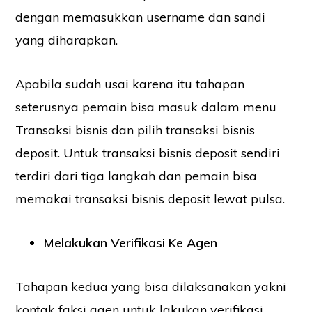
dengan memasukkan username dan sandi
yang diharapkan.
Apabila sudah usai karena itu tahapan
seterusnya pemain bisa masuk dalam menu
Transaksi bisnis dan pilih transaksi bisnis
deposit. Untuk transaksi bisnis deposit sendiri
terdiri dari tiga langkah dan pemain bisa
memakai transaksi bisnis deposit lewat pulsa.
Melakukan Verifikasi Ke Agen
Tahapan kedua yang bisa dilaksanakan yakni
kontak faksi agen untuk lakukan verifikasi