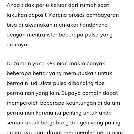
Anda tidak perlu keluar dari rumah saat
lakukan deposit. Karena proses pembayaran
bisa dilaksanakan memakai handphone
dengan mentransfer beberapa pulsa yang
dipunyai.
Di zaman yang kekinian makin banyak
beberapa bettor yang memutuskan untuk
bermain judi slots pulsa dibanding tipe
permainan yang lain. Supaya pemain dapat
memperoleh beberapa keuntungan di dalam
permainan karena itu penting untuk anda
semua untuk bergabung di agen yang paling
dipercaya agar dapat memperoleh permainan